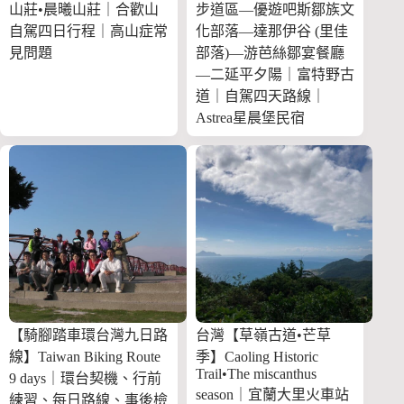
山莊•晨曦山莊｜合歡山
步道區—優遊吧斯鄒族文
自駕四日行程｜高山症常
化部落—達那伊谷 (里佳
見問題
部落)—游芭絲鄒宴餐廳
—二延平夕陽｜富特野古
道｜自駕四天路線｜
Astrea星晨堡民宿
【騎腳踏車環台灣九日路
台灣【草嶺古道•芒草
線】Taiwan Biking Route
季】Caoling Historic
Trail•The miscanthus
9 days｜環台契機、行前
season｜宜蘭大里火車站
練習、每日路線、事後檢