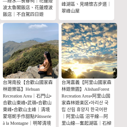
—綠水—長春祠｜花蓮煙
峰湖區、見晴懷古步道｜
波太魯閣飯店、花蓮煙波
翠峰山屋
飯店｜不自駕四日遊
台灣南投【合歡山國家森
台灣嘉義【阿里山國家森
林遊樂區】Hehuan
林遊樂園】AlishanForest
Recreation Area｜石門山•
Recreation Area•阿里山国
合歡山東峰•武嶺•合歡山
家森林遊楽区•아리산 국
東峰•合歡山主峰｜清境
립 산림 휴양지 한국어판
蒙塔妮手作甜點Pâtisserie
｜阿里山區 沼平線—阿
à la Montagne｜明琴清境
里山線—奮起湖區｜石棹