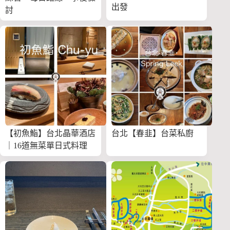
出發
討
【初魚鮨】台北晶華酒店
台北【春韭】台菜私廚
｜16道無菜單日式料理