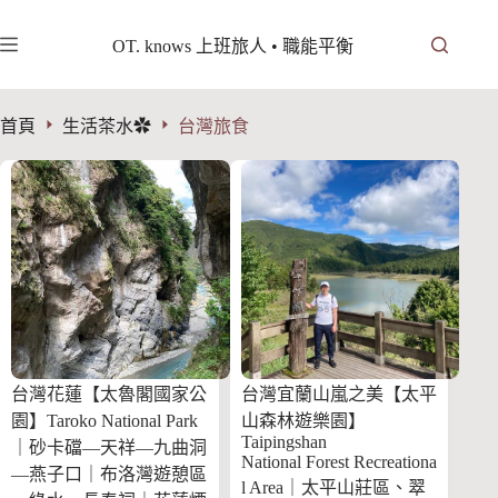
跳
至
OT. knows 上班旅人 • 職能平衡
主
要
內
首頁
生活茶水✿
台灣旅食
容
台灣花蓮【太魯閣國家公
台灣宜蘭山嵐之美【太平
園】Taroko National Park
山森林遊樂園】
Taipingshan
｜砂卡礑—天祥—九曲洞
National Forest Recreationa
—燕子口｜布洛灣遊憩區
l Area｜太平山莊區、翠