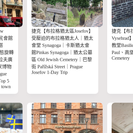
w
捷克【布拉格猶太區Josefov】
捷克【布
｜市民會館
受壓迫的布拉格猶太人｜猶太
Vysehr
藥塔
會堂 Synagoga｜卡斯猶太會
教堂Basilica
卡動態旋轉
館Pinkas Synagoga｜猶太公墓
Paul、高堡
Cemetery
茨拉夫廣
區 Old Jewish Cemetery｜巴黎
—國家博物
街 Pařížská Street｜Prague
Josefov 1-Day Trip
gue
op 5
w town