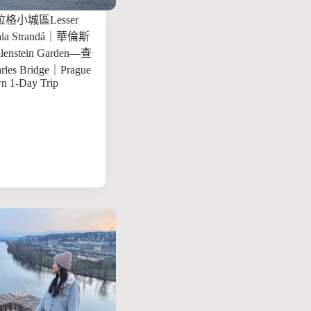
格小城區Lesser
la Strandá｜華倫斯
nstein Garden—查
es Bridge｜Prague
n 1-Day Trip