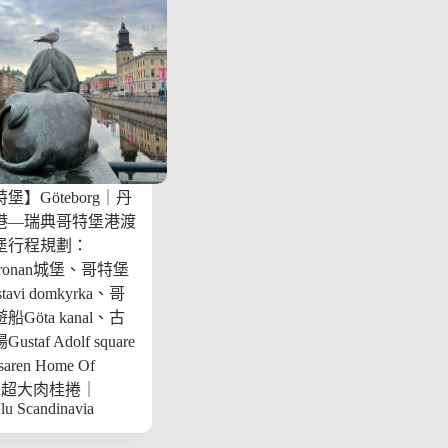
】Göteborg｜丹
港—瑞典哥特堡港渡
堡行程規劃：
 Kronan城堡、哥特堡
avi domkyrka、哥
Göta kanal、古
taf Adolf square
aren Home Of
llen超大肉桂捲｜
lu Scandinavia