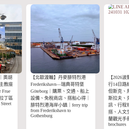
s｜奧胡
【北歐渡輪】丹麥腓特烈港
【2026波
主教座
Frederikshavn—瑞典哥特堡
行14日路線
 Frue
Göteborg｜購票、交通、船上
但斯克、
斯拉丁區
設備、免稅商店、搭船心得｜
斯拉夫、
Street
腓特烈港海岸小鎮｜ferry trip
訊、行程
from Frederikshavn to
搭、人文
Gothenburg
蘭觀光手冊Do
brochures