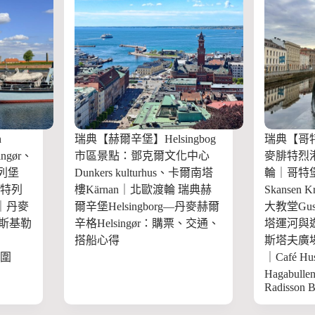
h
瑞典【赫爾辛堡】Helsingbog
瑞典【哥特堡
ngør、
市區景點：鄧克爾文化中心
麥腓特烈
特列堡
Dunkers kulturhus、卡爾南塔
輪｜哥特
、腓特列
樓Kärnan｜北歐渡輪 瑞典赫
Skansen
ot｜丹麥
爾辛堡Helsingborg—丹麥赫爾
大教堂Gust
斯基勒
辛格Helsingør：購票、交通、
塔運河與遊船
搭船心得
斯塔夫廣場Gus
範圍
｜Café Hus
Hagabu
Radisson B