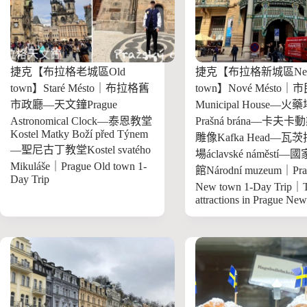
捷克【布拉格老城區Old
捷克【布拉格新城區Ne
town】Staré Mésto｜布拉格舊
town】Nové Mésto
市政廳—天文鐘Prague
Municipal House—火
Astronomical Clock—泰恩教堂
Prašná brána—卡夫
Kostel Matky Boží před Týnem
雕像Kafka Head—瓦
—聖尼古丁教堂Kostel svatého
場áclavské náměstí
Mikuláše｜Prague Old town 1-
館Národní muzeum｜Pra
Day Trip
New town 1-Day Trip｜T
attractions in Prague Ne