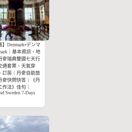
】Denmark•デンマ
nmark｜基本資訊、地
丹麥瑞典雙國七天行
交通套票、天氣穿
、訂房｜丹麥自助旅
丹麥快問快答｜《丹
工作法》佳句｜
nd Sweden 7-Days