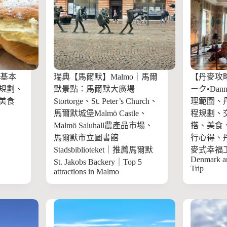
｜基本
瑞典【馬爾默】Malmo｜馬爾
【丹麥攻略
規劃、
默景點：馬爾默大廣場
ーク•Da
美食
Stortorge、St. Peter’s Church、
理範圍、
馬爾默城堡Malmö Castle、
程規劃、
Malmö Saluhall農產品市場、
搭、美食
馬爾默市立圖書館
行心得、
Stadsbiblioteket｜推薦馬爾默
麥式幸福
Denmark a
St. Jakobs Backery｜Top 5
Trip
attractions in Malmo