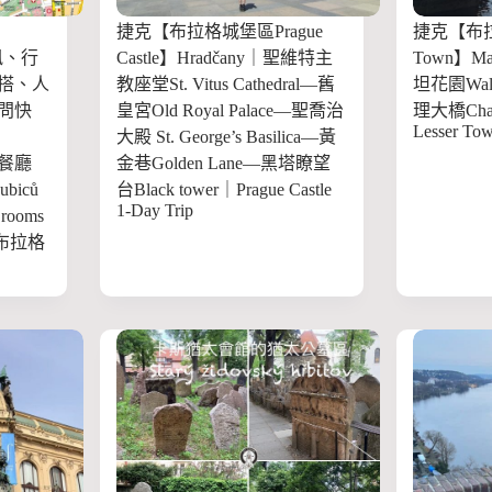
捷克【布拉格城堡區Prague
捷克【布拉
資訊、行
Castle】Hradčany｜聖維特主
Town】Ma
搭、人
教座堂St. Vitus Cathedral—舊
坦花園Walle
問快
皇宮Old Royal Palace—聖喬治
理大橋Charl
Lesser Tow
大殿 St. George’s Basilica—黃
格餐廳
金巷Golden Lane—黑塔瞭望
ubiců
台Black tower｜Prague Castle
1-Day Trip
ooms
p｜布拉格