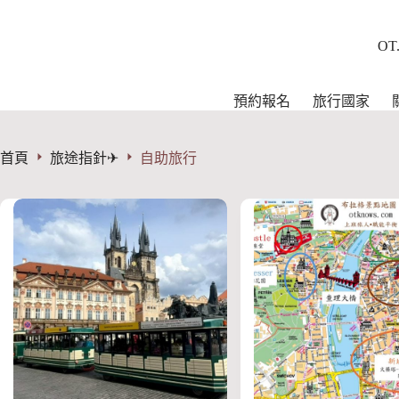
跳
至
OT
主
要
內
預約報名
旅行國家
容
首頁
旅途指針✈︎
自助旅行