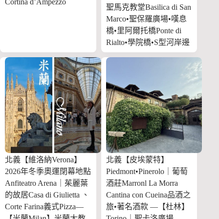
Cortina d’Ampezzo
聖馬克教堂Basilica di San
Marco•聖保羅廣場•嘆息
橋•里阿爾托橋Ponte di
Rialto•學院橋•S型河岸邊
北義【維洛納Verona】
北義【皮埃蒙特】
2026年冬季奧運閉幕地點
Piedmont•Pinerolo｜葡萄
Anfiteatro Arena｜茱麗葉
酒莊Marronl La Morra
的故居Casa di Giulietta 、
Cantina con Cueina品酒之
Corte Farina義式Pizza—
旅•著名酒款 —【杜林】
【米蘭Milan】米蘭大教
Torino｜聖卡洛廣場