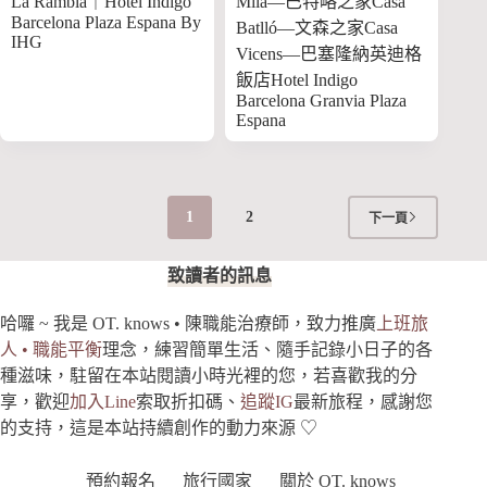
La Rambla｜Hotel Indigo
Milà—巴特略之家Casa
Barcelona Plaza Espana By
Batlló—文森之家Casa
IHG
Vicens—巴塞隆納英迪格
飯店Hotel Indigo
Barcelona Granvia Plaza
Espana
1
2
下一頁
致讀者的訊息
哈囉 ~ 我是 OT. knows • 陳職能治療師，致力推廣
上班旅
人 • 職能平衡
理念，練習簡單生活、隨手記錄小日子的各
種滋味，駐留在本站閱讀小時光裡的您，若喜歡我的分
享，歡迎
加入Line
索取折扣碼、
追蹤IG
最新旅程，感謝
您
的支持
，這是本站持續創作的動力來源 ♡
預約報名
旅行國家
關於 OT. knows