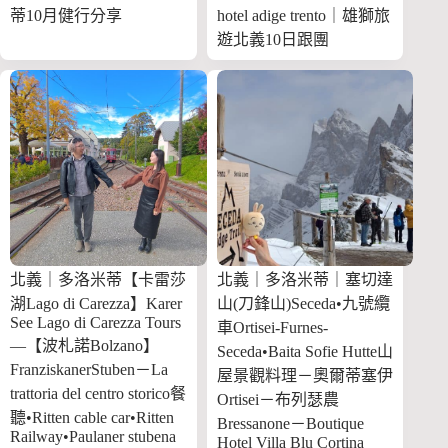
蒂10月健行分享
hotel adige trento｜雄獅旅
遊北義10日跟團
北義｜多洛米蒂【卡雷莎
北義｜多洛米蒂｜塞切達
湖Lago di Carezza】Karer
山(刀鋒山)Seceda•九號纜
See Lago di Carezza Tours
車Ortisei-Furnes-
—【波札諾Bolzano】
Seceda•Baita Sofie Hutte山
FranziskanerStuben－La
屋景觀料理－奧爾蒂塞伊
trattoria del centro storico餐
Ortisei－布列瑟農
聽•Ritten cable car•Ritten
Bressanone－Boutique
Railway•Paulaner stubena
Hotel Villa Blu Cortina