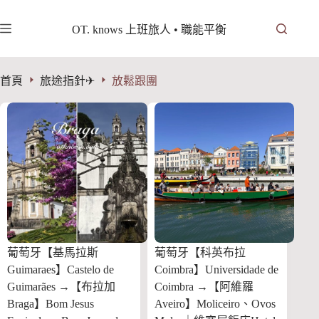
跳
至
OT. knows 上班旅人 • 職能平衡
主
要
內
首頁
旅途指針✈︎
放鬆跟團
容
葡萄牙【基馬拉斯
葡萄牙【科英布拉
Guimaraes】Castelo de
Coimbra】Universidade de
Guimarães →【布拉加
Coimbra →【阿維羅
Braga】Bom Jesus
Aveiro】Moliceiro、Ovos