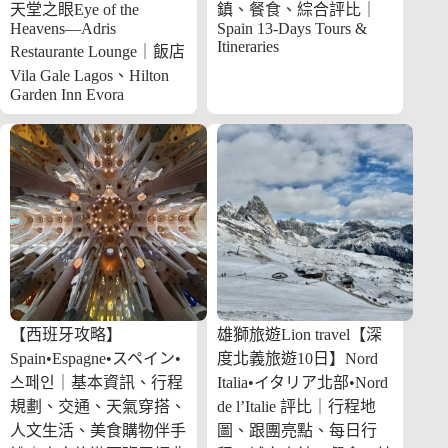
天堂之眼Eye of the
鎮、餐食、綜合評比｜
Heavens—Adris
Spain 13-Days Tours &
Itineraries
Restaurante Lounge｜飯店
Vila Gale Lagos、Hilton
Garden Inn Evora
【西班牙攻略】
雄獅旅遊Lion travel【深
Spain•Espagne•スペイン•
度北義旅遊10日】Nord
스페인｜基本資訊、行程
Italia•イタリア北部•Nord
規劃、交通、天氣穿搭、
de l’Italie 評比｜行程地
人文生活、美食購物伴手
圖、跟團亮點、每日行