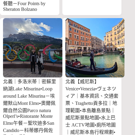
餐聽－Four Points by
Sheraton Bolzano
北義｜多洛米蒂｜密蘇里
北義【威尼斯】
納湖Lake Misurina•Loop
Venice•Venezia•ヴェネツ
around Lake Misurina－埃
ィア｜基本資訊、交通套
爾默山Mont Elmo•奧爾佩
票、Traghetto貢多拉｜地
爾自然公園Parco natura
理範圍•本島離島景點｜
Olperl’s•Ristorante Monte
威尼斯景點地圖•水上巴
Elmo午餐－聖坎迪多San
士 ACTV地圖•廁所地圖
Candido－科蒂娜丹佩佐
｜威尼斯本島行程規劃•