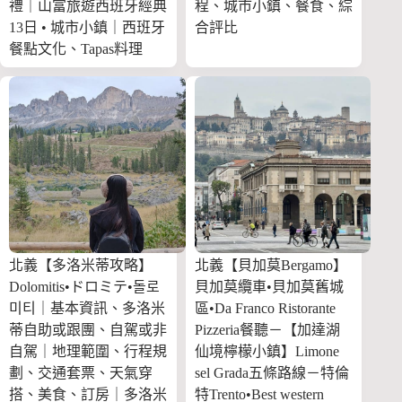
禮｜山富旅遊西班牙經典
程、城市小鎮、餐食、綜
13日 • 城市小鎮｜西班牙
合評比
餐點文化、Tapas料理
北義【多洛米蒂攻略】
北義【貝加莫Bergamo】
Dolomitis•ドロミテ•돌로
貝加莫纜車•貝加莫舊城
미티｜基本資訊、多洛米
區•Da Franco Ristorante
蒂自助或跟團、自駕或非
Pizzeria餐聽－【加達湖
自駕｜地理範圍、行程規
仙境檸檬小鎮】Limone
劃、交通套票、天氣穿
sel Grada五條路線－特倫
搭、美食、訂房｜多洛米
特Trento•Best western