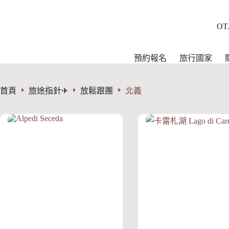
跳
至
OT
主
要
內
預約報名
旅行國家
容
首頁
旅途指針✈︎
放鬆跟團
北義