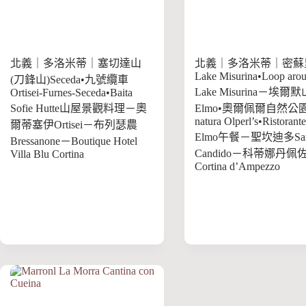
北義｜多洛米蒂｜塞切達山
北義｜多洛米蒂｜密蘇
Lake Misurina•Loop aro
(刀鋒山)Seceda•九號纜車
Lake Misurina－埃爾默
Ortisei-Furnes-Seceda•Baita
Sofie Hutte山屋景觀料理－奧
Elmo•奧爾佩爾自然公園P
natura Olperl’s•Ristorant
爾蒂塞伊Ortisei－布列瑟農
Elmo午餐－聖坎迪多Sa
Bressanone－Boutique Hotel
Candido－科蒂娜丹佩
Villa Blu Cortina
Cortina d’Ampezzo