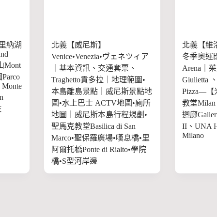
里納湖
北義【威尼斯】
北義【維洛納
und
Venice•Venezia•ヴェネツィア
冬季奧運閉幕
山Mont
｜基本資訊、交通套票、
Arena｜
arco
Traghetto貢多拉｜地理範圍•
Giulietta
e Monte
本島離島景點｜威尼斯景點地
Pizza—
n
圖•水上巴士 ACTV地圖•廁所
教堂Milan
佐
地圖｜威尼斯本島行程規劃•
迴廊Galleria
聖馬克教堂Basilica di San
II、UNA Ho
Milano
Marco•聖保羅廣場•嘆息橋•里
阿爾托橋Ponte di Rialto•學院
橋•S型河岸邊