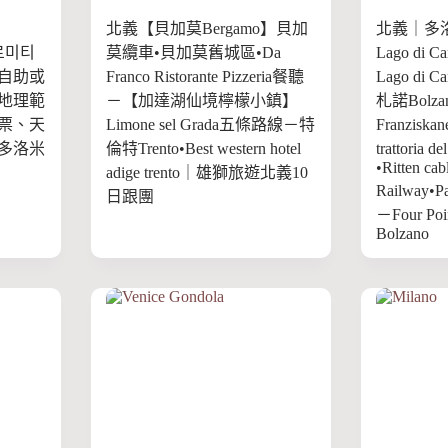
北義【貝加莫Bergamo】貝加
北義｜多
돌로미티
莫纜車•貝加莫舊城區•Da
Lago di C
自助或
Franco Ristorante Pizzeria餐聽
Lago di C
地理範
－【加達湖仙境檸檬小鎮】
札諾Bolza
票、天
Limone sel Grada五條路線－特
Franziska
多洛米
倫特Trento•Best western hotel
trattoria d
•Ritten cab
adige trento｜雄獅旅遊北義10
Railway•P
日跟團
－Four Poin
Bolzano