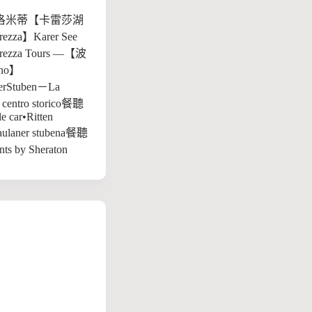
洛米蒂【卡雷莎湖
arezza】Karer See
arezza Tours —【波
no】
nerStuben－La
el centro storico餐聽
le car•Ritten
aulaner stubena餐聽
ts by Sheraton