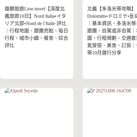
雄獅旅遊Lion travel【深度北
北義【多洛米蒂攻略】
義旅遊10日】Nord Italia•イタ
Dolomitis•ドロミテ•
リア北部•Nord de l’Italie 評比
｜基本資訊、多洛米蒂
｜行程地圖、跟團亮點、每日
跟團、自駕或非自駕｜
行程、城市小鎮、餐食、綜合
圍、行程規劃、交通套
評比
氣穿搭、美食、訂房｜
蒂10月健行分享