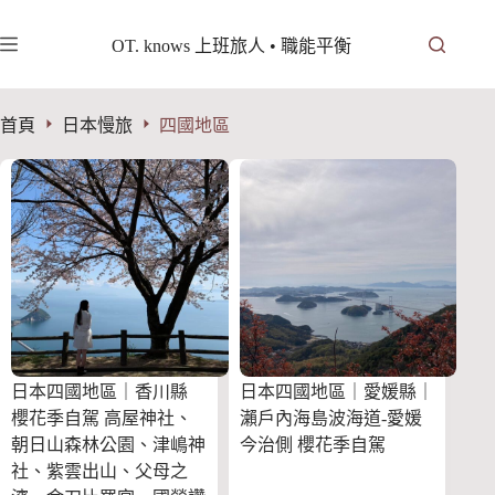
跳
至
OT. knows 上班旅人 • 職能平衡
主
要
內
首頁
日本慢旅
四國地區
容
日本四國地區｜香川縣
日本四國地區｜愛媛縣｜
櫻花季自駕 高屋神社、
瀨戶內海島波海道-愛媛
朝日山森林公園、津嶋神
今治側 櫻花季自駕
社、紫雲出山、父母之