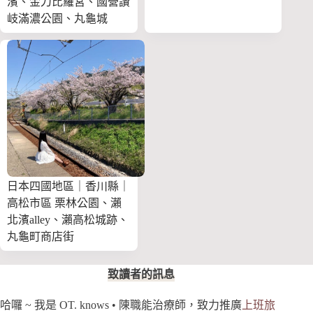
濱、金刀比羅宮、國營讚
岐滿濃公園、丸龜城
日本四國地區｜香川縣｜
高松市區 栗林公園、瀨
北濱alley、瀨高松城跡、
丸龜町商店街
致讀者的訊息
哈囉 ~ 我是 OT. knows • 陳職能治療師，致力推廣
上班旅