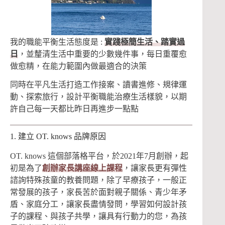
我的職能平衡生活態度是 :
實踐極簡生活、踏實過
日
，並釐清生活中重要的少數幾件事，每日重覆愈
做愈精，在能力範圍內做最適合的決策
同時在平凡生活打造工作接案、讀書進修、規律運
動、探索旅行，設計平衡職能治療生活樣貌，以期
許自己每一天都比昨日再進步一點點
1. 建立 OT. knows 品牌原因
OT. knows 這個部落格平台，於2021年7月創辦，起
初是為了
創辦家長講座線上課程
，讓家長更有彈性
諮詢特殊孩童的教養問題，除了早療孩子，一般正
常發展的孩子，家長苦於面對親子關係、青少年矛
盾、家庭分工，讓家長盡情發問，學習如何設計孩
子的課程、與孩子共學，讓具有行動力的您，為孩