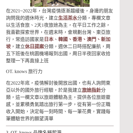
在2021~2022年，台灣疫情逐漸趨緩後，身邊的朋友
詢問我的週休時光，建立
生活茶水
分類，專欄文章
以生活食旅、2天1夜旅途為主，在平日工作之餘，
我喜歡探索世界，在週末時，會規劃台灣、東亞旅
行，常造訪國家是
日本
、
韓國、香港、澳門、新加
坡
，建立
休日提案
分類，週休二日時搭配廉航，周
五下班後在桃園機場報到出國，周日半夜回家收拾
整理一下再直接上班
OT. knows 旅行力
在2022年底，疫情解封後開放出國，也有人詢問東
亞以外的國外旅行經驗，於是我建立
旅途指針
分
類，這一欄文章以旅遊體驗為主，提供各位旅遊靈
感，並累積勇氣踏出旅行第一步，從有第一份正職
收入開始，決定每一刻時間、每一筆花費，實踐每
筆體驗世界的願望清單
3. OT. knows 品牌名稱起源