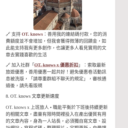
🔗 支持
OT. knows
：善用我的連結碼付款，您的消
費額度並不會增加，但我會獲得微薄的回饋金，如
此能支持我有更多創作，也讓更多人看見實用的文
章去實踐喜歡的生活
🔗 加入社群「
OT. knows x 優惠折扣
」：索取最新
旅遊優惠，善用優惠一起共好！避免優惠卷活動訊
息被洗版，「請尊重群組不聊天的規定」，審核通
過後，請先看版規
8. OT. knows 文章更新速度
OT. knows x 上班旅人 • 職能平衡於下班後持續更新
的相關文章，盡量有限時間裡投入在產出優質有用
的文章內容，身為一人站長，必須獨自寫文章、設
計網站、寫程式碼、整理照片、定期更新、自學課