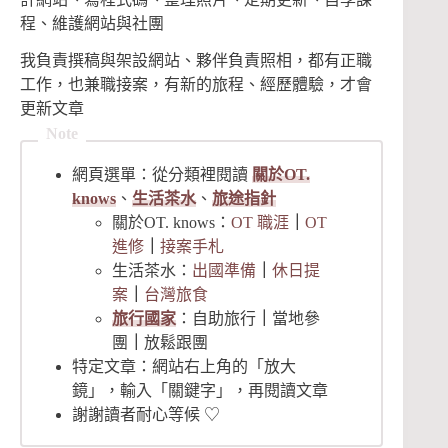
程、維護網站與社團
我負責撰稿與架設網站、夥伴負責照相，都有正職
工作，也兼職接案，有新的旅程、經歷體驗，才會
更新文章
網頁選單：從分類裡閱讀
關於OT.
knows
、
生活茶水
、
旅途指針
關於OT. knows：
OT 職涯
｜
OT
進修
｜
接案手札
生活茶水：
出國準備
｜
休日提
案
｜
台灣旅食
旅行國家
：自助旅行
｜
當地參
團
｜
放鬆跟團
特定文章：網站右上角的「放大
鏡」，輸入「關鍵字」，再閱讀文章
謝謝讀者耐心等候 ♡