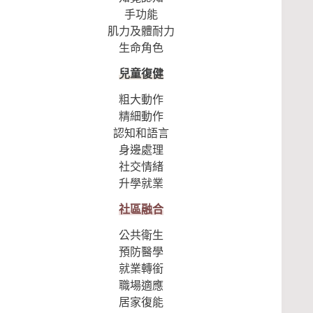
手功能
肌力及體耐力
生命角色
兒童復健
粗大動作
精細動作
認知和語言
身邊處理
社交情緒
升學就業
社區融合
公共衛生
預防醫學
就業轉銜
職場適應
居家復能