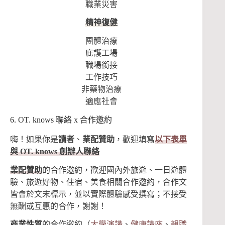
職業災害
精神復健
團體治療
庇護工場
職場銜接
工作技巧
非藥物治療
適應社會
6. OT. knows 聯絡 x 合作邀約
嗨！如果你是
讀者
、
業配贊助
，歡迎填寫
以下表單
與 OT. knows 創辦人聯絡
業配贊助
的合作邀約，歡迎國內外旅遊、一日遊體
驗、旅遊好物、住宿、美食相關合作邀約，合作文
皆會於文末標示，並以實際體驗感受撰寫；不接受
無酬或互惠的合作，謝謝！
商業性質
的合作邀約（
大學演講
、
健康講座
、
親職