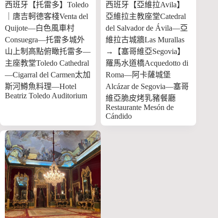
西班牙【托雷多】Toledo
西班牙【亞維拉Avila】
｜唐吉軻德客棧Venta del
亞維拉主教座堂Catedral
Quijote—白色風車村
del Salvador de Ávila—亞
Consuegra—托雷多城外
維拉古城牆Las Murallas
山上制高點俯瞰托雷多—
→【塞哥維亞Segovia】
主座教堂Toledo Cathedral
羅馬水道橋Acquedotto di
—Cigarral del Carmen太加
Roma—阿卡薩城堡
斯河鱒魚料理—Hotel
Alcázar de Segovia—塞哥
Beatriz Toledo Auditorium
維亞脆皮烤乳豬餐廳
Restaurante Mesón de
Cándido