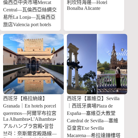
倫西亞中央市場Mercat
利坎特海邊—Hotel
Bonalba Alicante
Central—瓦倫西亞絲綢交
易所La Lonja—瓦倫西亞
旅店Valencia port hotels
西班牙【格拉納達】
西班牙【塞維亞】Sevilla
Granada｜En hotels porcel
｜西班牙廣場Plaza de
queremos—阿爾罕布拉宮
España—塞維亞大教堂
La Alhambra•L’Alhambra•
Catedral de Sevilla—塞維
アルハンブラ宮殿•알함
亞皇宮Exe Sevilla
브라：奈斯爾宮殿路線—
Macarena—希拉達鐘樓塔