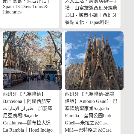
鎮、餐食、綜合評比｜
人文生活、美食購物伴手
Spain 13-Days Tours &
禮｜山富旅遊西班牙經典
Itineraries
13日 • 城市小鎮｜西班牙
餐點文化、Tapas料理
西班牙【巴塞隆納】
西班牙【巴塞隆納•高第
Barcelona｜阿聯酋航空
建築】Antonio Gaudí｜巴
طيران الإمارات—加泰羅
塞隆納聖家堂Sagrada
尼亞廣場Plaça de
Família—奎爾公園Park
Catalunya—蘭布拉大道
Güell—米拉之家Casa
La Rambla｜Hotel Indigo
Milà—巴特略之家Casa