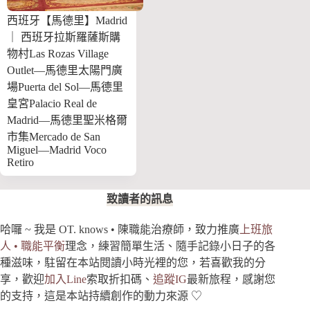
西班牙【馬德里】Madrid
｜ 西班牙拉斯羅薩斯購
物村Las Rozas Village
Outlet—馬德里太陽門廣
場Puerta del Sol—馬德里
皇宮Palacio Real de
Madrid—馬德里聖米格爾
市集Mercado de San
Miguel—Madrid Voco
Retiro
致讀者的訊息
哈囉 ~ 我是 OT. knows • 陳職能治療師，致力推廣
上班旅
人 • 職能平衡
理念，練習簡單生活、隨手記錄小日子的各
種滋味，駐留在本站閱讀小時光裡的您，若喜歡我的分
享，歡迎
加入Line
索取折扣碼、
追蹤IG
最新旅程，感謝
您
的支持
，這是本站持續創作的動力來源 ♡