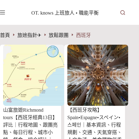
跳
至
OT. knows 上班旅人 • 職能平衡
主
要
內
首頁
旅途指針✈︎
放鬆跟團
西班牙
容
山富旅遊Richmond
【西班牙攻略】
tours【西班牙經典13日】
Spain•Espagne•スペイン•
評比｜行程地圖、跟團亮
스페인｜基本資訊、行程
點、每日行程、城市小
規劃、交通、天氣穿搭、