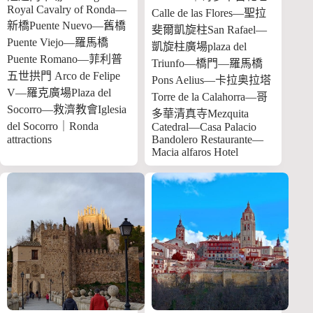
Royal Cavalry of Ronda—
Calle de las Flores—聖拉
新橋Puente Nuevo—舊橋
斐爾凱旋柱San Rafael—
Puente Viejo—羅馬橋
凱旋柱廣場plaza del
Puente Romano—菲利普
Triunfo—橋門—羅馬橋
五世拱門 Arco de Felipe
Pons Aelius—卡拉奥拉塔
V—羅克廣場Plaza del
Torre de la Calahorra—哥
Socorro—救濟教會Iglesia
多華清真寺Mezquita
del Socorro｜Ronda
Catedral—Casa Palacio
attractions
Bandolero Restaurante—
Macia alfaros Hotel