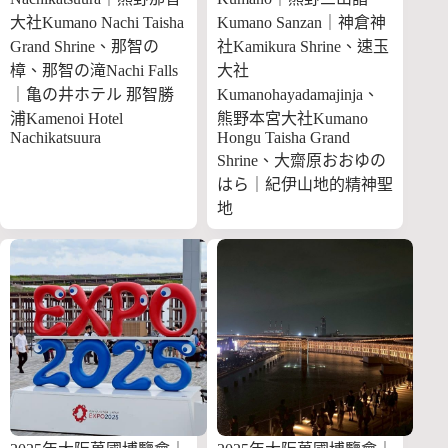
大社Kumano Nachi Taisha
Kumano Sanzan｜神倉神
Grand Shrine、那智の
社Kamikura Shrine、速玉
樟、那智の滝Nachi Falls
大社
｜亀の井ホテル 那智勝
Kumanohayadamajinja、
浦Kamenoi Hotel
熊野本宮大社Kumano
Nachikatsuura
Hongu Taisha Grand
Shrine、大齋原おおゆの
はら｜紀伊山地的精神聖
地