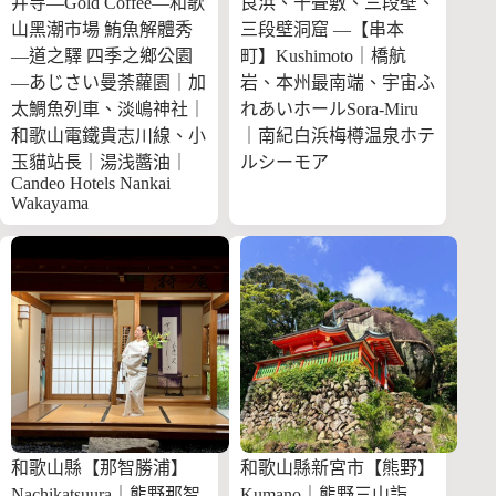
井寺—Gold Coffee—和歌
良浜、千畳敷、三段壁、
山黑潮市場 鮪魚解體秀
三段壁洞窟 —【串本
—道之驛 四季之鄉公園
町】Kushimoto｜橋航
—あじさい曼荼蘿園｜加
岩、本州最南端、宇宙ふ
太鯛魚列車、淡嶋神社｜
れあいホールSora-Miru
和歌山電鐵貴志川線、小
｜南紀白浜梅樽温泉ホテ
玉貓站長｜湯浅醬油｜
ルシーモア
Candeo Hotels Nankai
Wakayama
和歌山縣【那智勝浦】
和歌山縣新宮市【熊野】
Nachikatsuura｜熊野那智
Kumano｜熊野三山詣