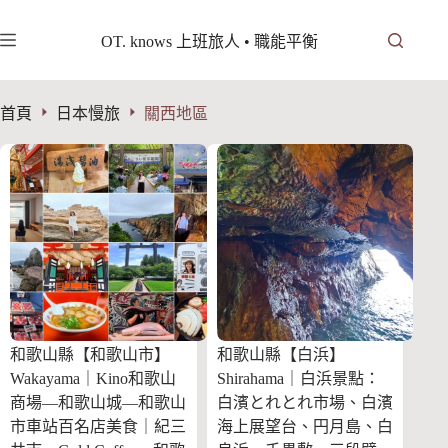
跳
至
OT. knows 上班旅人 • 職能平衡
主
要
內
首頁
日本慢旅
關西地區
容
和歌山縣【和歌山市】
和歌山縣【白浜】
Wakayama｜Kino和歌山
Shirahama｜白浜景點：
商場—和歌山城—和歌山
白濱とれとれ市場、白濱
市車站百名店美食｜紀三
海上展望台、円月島、白