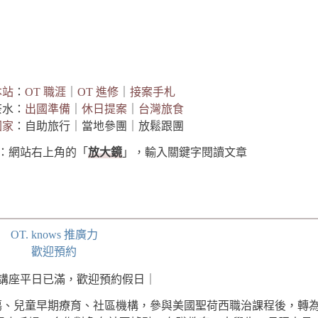
本站
：
OT 職涯
｜
OT 進修
｜
接案手札
茶水：
出國準備
｜
休日提案
｜
台灣旅食
國家
：自助旅行｜當地參團｜放鬆跟團
章：網站右上角的「
放大鏡
」，輸入關鍵字閱讀文章
OT. knows 推廣力
歡迎預約
6年講座平日已滿，歡迎預約假日｜
手部外傷、兒童早期療育、社區機構，參與美國聖荷西職治課程後，轉