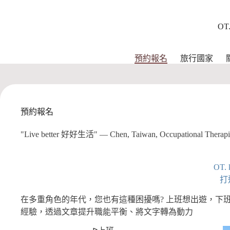
跳
至
OT
主
要
內
預約報名
旅行國家
容
預約報名
"Live better 好好生活" — Chen, Taiwan, Occupational Therapi
OT.
打
在多重角色的年代，您也有這種困擾嗎? 上班想出遊，下
經驗，透過文章提升職能平衡、將文字轉為動力