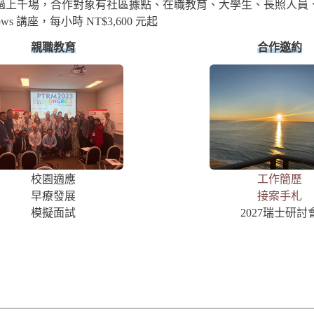
過上千場，合作對象有社區據點、在職教育、大學生、長照人員
 講座，每小時 NT$3,600 元起
親職教育
合作邀約
校園適應
工作簡歷
早療發展
接案手札
模擬面試
2027瑞士研討