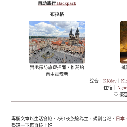
自助旅行
Backpack
布拉格
實地探訪旅遊指南，推薦給
挑
自由靈魂者
綜合｜
KKday
｜
Kl
住宿｜
Agoo
♡ 優
專欄文章以生活食旅、2天1夜旅途為主，規劃台灣、
日本
整理一下再直接上班