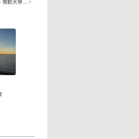
、樂齡大學…，
會