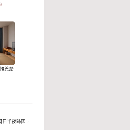
n
推薦給
周日半夜歸國，