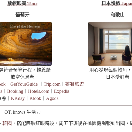
放鬆跟團
Tour
日本慢旅
Japa
葡萄牙
和歌山
選符合預算行程，推薦給
用心發現每個轉角，
放空休息者
日本愛好者
ook
｜
GetYourGuide
｜
Trip.com
｜
雄獅旅遊
a
｜
Booking
｜
Hotels.com
｜
Expedia
惠卷｜
KKday
｜
Klook
｜
Agoda
OT. knows 生活力
、
韓國
，搭配廉航紅眼時段，周五下班後在桃園機場報到出國，